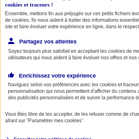
cookies et traceurs
!
Ensemble, mettons fin aux préjugés sur ces petits fichiers te
de
cookies
. Ils nous aident à traiter des informations essentie
site et faire évoluer votre expérience en ligne, dans le respect
Partagez vos attentes
Assurance Auto
Soyez toujours plus satisfait en acceptant les
Retour à la section précédente
cookies
de mes
utilisateurs qui nous aident à faire évoluer nos offres et nos 
Fermer le menu principal
Enrichissez votre expérience
Naviguez selon vos préférences avec les
cookies et traceur
personnalisation qui nous permettent d'afficher du contenu a
des publicités personnalisées et de suivre la performance
Vous êtes libre de les accepter, de les refuser comme de cha
Assurance auto
allant sur
"Paramétrer mes
cookies
"
Assurance jeune conducteur
Assurance forfait km
Assurance véhicule de collection
Assurance monospace