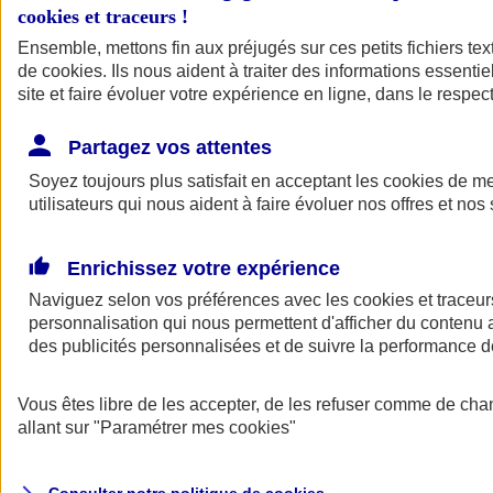
cookies et traceurs
!
Ensemble, mettons fin aux préjugés sur ces petits fichiers te
de
cookies
. Ils nous aident à traiter des informations essentie
site et faire évoluer votre expérience en ligne, dans le respect
Partagez vos attentes
Assurance Auto
Soyez toujours plus satisfait en acceptant les
Retour à la section précédente
cookies
de mes
utilisateurs qui nous aident à faire évoluer nos offres et nos 
Fermer le menu principal
Enrichissez votre expérience
Naviguez selon vos préférences avec les
cookies et traceur
personnalisation qui nous permettent d'afficher du contenu a
des publicités personnalisées et de suivre la performance
Vous êtes libre de les accepter, de les refuser comme de cha
Assurance auto
allant sur
"Paramétrer mes
cookies
"
Assurance jeune conducteur
Assurance forfait km
Assurance véhicule de collection
Assurance monospace