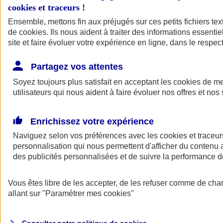
cookies et traceurs
!
Ensemble, mettons fin aux préjugés sur ces petits fichiers te
de
cookies
. Ils nous aident à traiter des informations essentie
site et faire évoluer votre expérience en ligne, dans le respect
Partagez vos attentes
Assurance Auto
Soyez toujours plus satisfait en acceptant les
Retour à la section précédente
cookies
de mes
utilisateurs qui nous aident à faire évoluer nos offres et nos 
Fermer le menu principal
Enrichissez votre expérience
Naviguez selon vos préférences avec les
cookies et traceur
personnalisation qui nous permettent d'afficher du contenu a
des publicités personnalisées et de suivre la performance
Vous êtes libre de les accepter, de les refuser comme de cha
Assurance auto
allant sur
"Paramétrer mes
cookies
"
Assurance jeune conducteur
Assurance forfait km
Assurance véhicule de collection
Assurance monospace