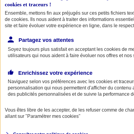
cookies et traceurs
!
Ensemble, mettons fin aux préjugés sur ces petits fichiers te
de
cookies
. Ils nous aident à traiter des informations essentie
site et faire évoluer votre expérience en ligne, dans le respect
Partagez vos attentes
Assurance Auto
Soyez toujours plus satisfait en acceptant les
Retour à la section précédente
cookies
de mes
utilisateurs qui nous aident à faire évoluer nos offres et nos 
Fermer le menu principal
Enrichissez votre expérience
Naviguez selon vos préférences avec les
cookies et traceur
personnalisation qui nous permettent d'afficher du contenu a
des publicités personnalisées et de suivre la performance
Vous êtes libre de les accepter, de les refuser comme de cha
Assurance auto
allant sur
"Paramétrer mes
cookies
"
Assurance jeune conducteur
Assurance forfait km
Assurance véhicule de collection
Assurance monospace