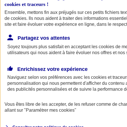
cookies et traceurs
!
Ensemble, mettons fin aux préjugés sur ces petits fichiers te
de
cookies
. Ils nous aident à traiter des informations essentie
site et faire évoluer votre expérience en ligne, dans le respect
Partagez vos attentes
Assurance Auto
Soyez toujours plus satisfait en acceptant les
Retour à la section précédente
cookies
de mes
utilisateurs qui nous aident à faire évoluer nos offres et nos 
Fermer le menu principal
Enrichissez votre expérience
Naviguez selon vos préférences avec les
cookies et traceur
personnalisation qui nous permettent d'afficher du contenu a
des publicités personnalisées et de suivre la performance
Vous êtes libre de les accepter, de les refuser comme de cha
Assurance auto
allant sur
"Paramétrer mes
cookies
"
Assurance jeune conducteur
Assurance forfait km
Assurance véhicule de collection
Assurance monospace