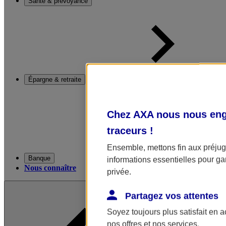
Santé & prévoyance
Épargne & retraite
Chez AXA nous nous enga
traceurs
!
Ensemble, mettons fin aux préjugé
Banque
informations essentielles pour gar
Nous connaître
privée.
Partagez vos attentes
Soyez toujours plus satisfait en 
nos offres et nos services.