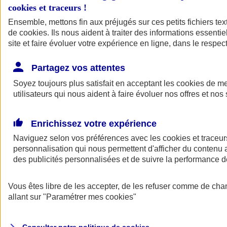
cookies et traceurs
!
Ensemble, mettons fin aux préjugés sur ces petits fichiers te
de
cookies
. Ils nous aident à traiter des informations essentie
site et faire évoluer votre expérience en ligne, dans le respect
Partagez vos attentes
Assurance Auto
Soyez toujours plus satisfait en acceptant les
Retour à la section précédente
cookies
de mes
utilisateurs qui nous aident à faire évoluer nos offres et nos 
Fermer le menu principal
Enrichissez votre expérience
Naviguez selon vos préférences avec les
cookies et traceur
personnalisation qui nous permettent d'afficher du contenu a
des publicités personnalisées et de suivre la performance
Vous êtes libre de les accepter, de les refuser comme de cha
Assurance auto
allant sur
"Paramétrer mes
cookies
"
Assurance jeune conducteur
Assurance forfait km
Assurance véhicule de collection
Assurance monospace