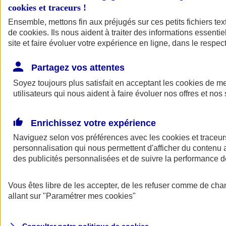
cookies et traceurs
!
Ensemble, mettons fin aux préjugés sur ces petits fichiers te
de
cookies
. Ils nous aident à traiter des informations essentie
site et faire évoluer votre expérience en ligne, dans le respect
Partagez vos attentes
Assurance Auto
Soyez toujours plus satisfait en acceptant les
Retour à la section précédente
cookies
de mes
utilisateurs qui nous aident à faire évoluer nos offres et nos 
Fermer le menu principal
Enrichissez votre expérience
Naviguez selon vos préférences avec les
cookies et traceur
personnalisation qui nous permettent d'afficher du contenu a
des publicités personnalisées et de suivre la performance
Vous êtes libre de les accepter, de les refuser comme de cha
Assurance auto
allant sur
"Paramétrer mes
cookies
"
Assurance jeune conducteur
Assurance forfait km
Assurance véhicule de collection
Assurance monospace