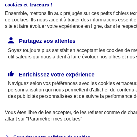
cookies et traceurs
!
Ensemble, mettons fin aux préjugés sur ces petits fichiers te
de
cookies
. Ils nous aident à traiter des informations essentie
site et faire évoluer votre expérience en ligne, dans le respect
Partagez vos attentes
Assurance Auto
Soyez toujours plus satisfait en acceptant les
Retour à la section précédente
cookies
de mes
utilisateurs qui nous aident à faire évoluer nos offres et nos 
Fermer le menu principal
Enrichissez votre expérience
Naviguez selon vos préférences avec les
cookies et traceur
personnalisation qui nous permettent d'afficher du contenu a
des publicités personnalisées et de suivre la performance
Vous êtes libre de les accepter, de les refuser comme de cha
Assurance auto
allant sur
"Paramétrer mes
cookies
"
Assurance jeune conducteur
Assurance forfait km
Assurance véhicule de collection
Assurance monospace