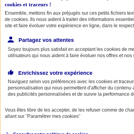
cookies et traceurs
!
Ensemble, mettons fin aux préjugés sur ces petits fichiers te
de
cookies
. Ils nous aident à traiter des informations essentie
site et faire évoluer votre expérience en ligne, dans le respect
Partagez vos attentes
Assurance Auto
Soyez toujours plus satisfait en acceptant les
Retour à la section précédente
cookies
de mes
utilisateurs qui nous aident à faire évoluer nos offres et nos 
Fermer le menu principal
Enrichissez votre expérience
Naviguez selon vos préférences avec les
cookies et traceur
personnalisation qui nous permettent d'afficher du contenu a
des publicités personnalisées et de suivre la performance
Vous êtes libre de les accepter, de les refuser comme de cha
Assurance auto
allant sur
"Paramétrer mes
cookies
"
Assurance jeune conducteur
Assurance forfait km
Assurance véhicule de collection
Assurance monospace