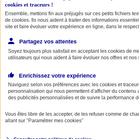
cookies et traceurs
!
Ensemble, mettons fin aux préjugés sur ces petits fichiers te
de
cookies
. Ils nous aident à traiter des informations essentie
site et faire évoluer votre expérience en ligne, dans le respect
Partagez vos attentes
Assurance Auto
Soyez toujours plus satisfait en acceptant les
Retour à la section précédente
cookies
de mes
utilisateurs qui nous aident à faire évoluer nos offres et nos 
Fermer le menu principal
Enrichissez votre expérience
Naviguez selon vos préférences avec les
cookies et traceur
personnalisation qui nous permettent d'afficher du contenu a
des publicités personnalisées et de suivre la performance
Vous êtes libre de les accepter, de les refuser comme de cha
Assurance auto
allant sur
"Paramétrer mes
cookies
"
Assurance jeune conducteur
Assurance forfait km
Assurance véhicule de collection
Assurance monospace