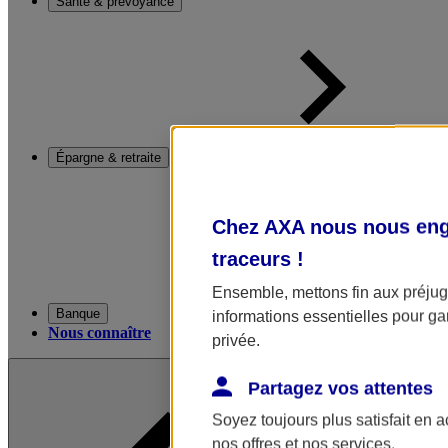
Santé & prévoyance
Épargne & retraite
Chez AXA nous nous enga
traceurs
!
Ensemble, mettons fin aux préjugé
Banque
informations essentielles pour gar
Nous connaître
privée.
Partagez vos attentes
Soyez toujours plus satisfait en 
nos offres et nos services.