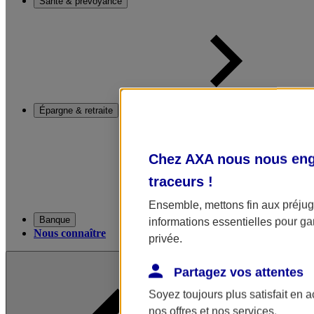
Santé & prévoyance
Épargne & retraite
Chez AXA nous nous enga
traceurs
!
Ensemble, mettons fin aux préjugé
Banque
informations essentielles pour gar
Nous connaître
privée.
Partagez vos attentes
Soyez toujours plus satisfait en 
nos offres et nos services.