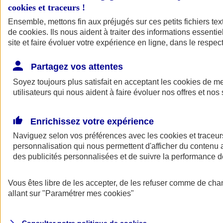
cookies et traceurs
!
Ensemble, mettons fin aux préjugés sur ces petits fichiers te
de
cookies
. Ils nous aident à traiter des informations essentie
site et faire évoluer votre expérience en ligne, dans le respect
Partagez vos attentes
Assurance Auto
Soyez toujours plus satisfait en acceptant les
Retour à la section précédente
cookies
de mes
utilisateurs qui nous aident à faire évoluer nos offres et nos 
Fermer le menu principal
Enrichissez votre expérience
Naviguez selon vos préférences avec les
cookies et traceur
personnalisation qui nous permettent d'afficher du contenu a
des publicités personnalisées et de suivre la performance
Vous êtes libre de les accepter, de les refuser comme de cha
Assurance auto
allant sur
"Paramétrer mes
cookies
"
Assurance jeune conducteur
Assurance forfait km
Assurance véhicule de collection
Assurance monospace