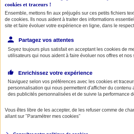
cookies et traceurs
!
Ensemble, mettons fin aux préjugés sur ces petits fichiers te
de
cookies
. Ils nous aident à traiter des informations essentie
site et faire évoluer votre expérience en ligne, dans le respect
Partagez vos attentes
Assurance Auto
Soyez toujours plus satisfait en acceptant les
Retour à la section précédente
cookies
de mes
utilisateurs qui nous aident à faire évoluer nos offres et nos 
Fermer le menu principal
Enrichissez votre expérience
Naviguez selon vos préférences avec les
cookies et traceur
personnalisation qui nous permettent d'afficher du contenu a
des publicités personnalisées et de suivre la performance
Vous êtes libre de les accepter, de les refuser comme de cha
Assurance auto
allant sur
"Paramétrer mes
cookies
"
Assurance jeune conducteur
Assurance forfait km
Assurance véhicule de collection
Assurance monospace