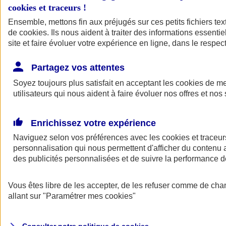
cookies et traceurs
!
Ensemble, mettons fin aux préjugés sur ces petits fichiers te
de
cookies
. Ils nous aident à traiter des informations essentie
site et faire évoluer votre expérience en ligne, dans le respect
Partagez vos attentes
Assurance Auto
Soyez toujours plus satisfait en acceptant les
Retour à la section précédente
cookies
de mes
utilisateurs qui nous aident à faire évoluer nos offres et nos 
Fermer le menu principal
Enrichissez votre expérience
Naviguez selon vos préférences avec les
cookies et traceur
personnalisation qui nous permettent d'afficher du contenu a
des publicités personnalisées et de suivre la performance
Vous êtes libre de les accepter, de les refuser comme de cha
Assurance auto
allant sur
"Paramétrer mes
cookies
"
Assurance jeune conducteur
Assurance forfait km
Assurance véhicule de collection
Assurance monospace