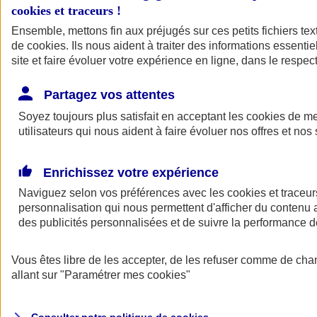
cookies et traceurs
!
Ensemble, mettons fin aux préjugés sur ces petits fichiers te
de
cookies
. Ils nous aident à traiter des informations essentie
site et faire évoluer votre expérience en ligne, dans le respect
Partagez vos attentes
Assurance Auto
Soyez toujours plus satisfait en acceptant les
Retour à la section précédente
cookies
de mes
utilisateurs qui nous aident à faire évoluer nos offres et nos 
Fermer le menu principal
Enrichissez votre expérience
Naviguez selon vos préférences avec les
cookies et traceur
personnalisation qui nous permettent d'afficher du contenu a
des publicités personnalisées et de suivre la performance
Vous êtes libre de les accepter, de les refuser comme de cha
Assurance auto
allant sur
"Paramétrer mes
cookies
"
Assurance jeune conducteur
Assurance forfait km
Assurance véhicule de collection
Assurance monospace