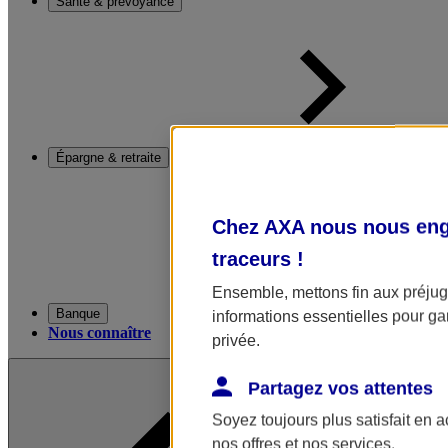
Santé & prévoyance
Épargne & retraite
Chez AXA nous nous enga
traceurs
!
Ensemble, mettons fin aux préjugé
Banque
informations essentielles pour gar
Nous connaître
privée.
Partagez vos attentes
Soyez toujours plus satisfait en 
nos offres et nos services.