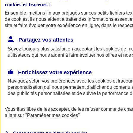
cookies et traceurs
!
Ensemble, mettons fin aux préjugés sur ces petits fichiers te
de
cookies
. Ils nous aident à traiter des informations essentie
site et faire évoluer votre expérience en ligne, dans le respect
Partagez vos attentes
Assurance Auto
Soyez toujours plus satisfait en acceptant les
Retour à la section précédente
cookies
de mes
utilisateurs qui nous aident à faire évoluer nos offres et nos 
Fermer le menu principal
Enrichissez votre expérience
Naviguez selon vos préférences avec les
cookies et traceur
personnalisation qui nous permettent d'afficher du contenu a
des publicités personnalisées et de suivre la performance
Vous êtes libre de les accepter, de les refuser comme de cha
Assurance auto
allant sur
"Paramétrer mes
cookies
"
Assurance jeune conducteur
Assurance forfait km
Assurance véhicule de collection
Assurance monospace