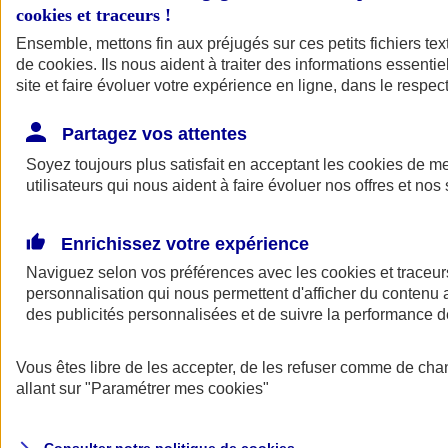
cookies et traceurs
!
Ensemble, mettons fin aux préjugés sur ces petits fichiers te
de
cookies
. Ils nous aident à traiter des informations essentie
site et faire évoluer votre expérience en ligne, dans le respect
Partagez vos attentes
Assurance Auto
Soyez toujours plus satisfait en acceptant les
Retour à la section précédente
cookies
de mes
utilisateurs qui nous aident à faire évoluer nos offres et nos 
Fermer le menu principal
Enrichissez votre expérience
Naviguez selon vos préférences avec les
cookies et traceur
personnalisation qui nous permettent d'afficher du contenu a
des publicités personnalisées et de suivre la performance
Vous êtes libre de les accepter, de les refuser comme de cha
Assurance auto
allant sur
"Paramétrer mes
cookies
"
Assurance jeune conducteur
Assurance forfait km
Assurance véhicule de collection
Assurance monospace