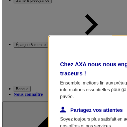
Santé & prévoyance
Épargne & retraite
Chez AXA nous nous enga
traceurs
!
Ensemble, mettons fin aux préjugé
Banque
informations essentielles pour gar
Nous connaître
privée.
Partagez vos attentes
Soyez toujours plus satisfait en 
nos offres et nos services.