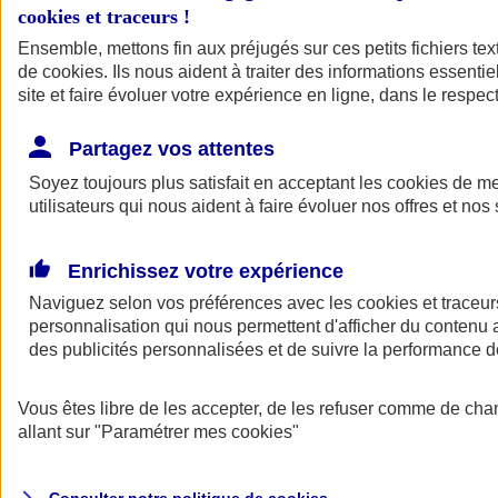
cookies et traceurs
!
Ensemble, mettons fin aux préjugés sur ces petits fichiers te
de
cookies
. Ils nous aident à traiter des informations essentie
site et faire évoluer votre expérience en ligne, dans le respect
Partagez vos attentes
Assurance Auto
Soyez toujours plus satisfait en acceptant les
Retour à la section précédente
cookies
de mes
utilisateurs qui nous aident à faire évoluer nos offres et nos 
Fermer le menu principal
Enrichissez votre expérience
Naviguez selon vos préférences avec les
cookies et traceur
personnalisation qui nous permettent d'afficher du contenu a
des publicités personnalisées et de suivre la performance
Vous êtes libre de les accepter, de les refuser comme de cha
Assurance auto
allant sur
"Paramétrer mes
cookies
"
Assurance jeune conducteur
Assurance forfait km
Assurance véhicule de collection
Assurance monospace