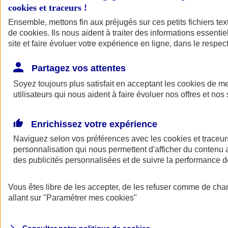
cookies et traceurs
!
Ensemble, mettons fin aux préjugés sur ces petits fichiers te
de
cookies
. Ils nous aident à traiter des informations essentie
site et faire évoluer votre expérience en ligne, dans le respect
Partagez vos attentes
Assurance Auto
Soyez toujours plus satisfait en acceptant les
Retour à la section précédente
cookies
de mes
utilisateurs qui nous aident à faire évoluer nos offres et nos 
Fermer le menu principal
Enrichissez votre expérience
Naviguez selon vos préférences avec les
cookies et traceur
personnalisation qui nous permettent d'afficher du contenu a
des publicités personnalisées et de suivre la performance
Vous êtes libre de les accepter, de les refuser comme de cha
Assurance auto
allant sur
"Paramétrer mes
cookies
"
Assurance jeune conducteur
Assurance forfait km
Assurance véhicule de collection
Assurance monospace