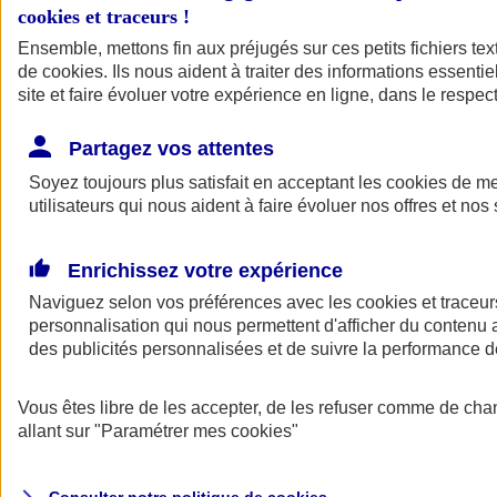
cookies et traceurs
!
Ensemble, mettons fin aux préjugés sur ces petits fichiers te
de
cookies
. Ils nous aident à traiter des informations essentie
site et faire évoluer votre expérience en ligne, dans le respect
Partagez vos attentes
Assurance Auto
Soyez toujours plus satisfait en acceptant les
Retour à la section précédente
cookies
de mes
utilisateurs qui nous aident à faire évoluer nos offres et nos 
Fermer le menu principal
Enrichissez votre expérience
Naviguez selon vos préférences avec les
cookies et traceur
personnalisation qui nous permettent d'afficher du contenu a
des publicités personnalisées et de suivre la performance
Vous êtes libre de les accepter, de les refuser comme de cha
Assurance auto
allant sur
"Paramétrer mes
cookies
"
Assurance jeune conducteur
Assurance forfait km
Assurance véhicule de collection
Assurance monospace