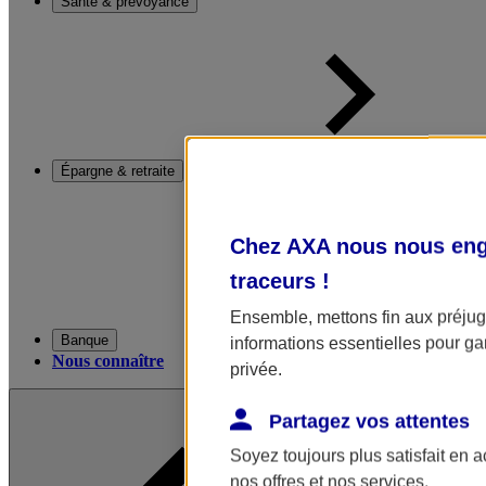
Santé & prévoyance
Épargne & retraite
Chez AXA nous nous enga
traceurs
!
Ensemble, mettons fin aux préjugé
Banque
informations essentielles pour gar
Nous connaître
privée.
Partagez vos attentes
Soyez toujours plus satisfait en 
nos offres et nos services.