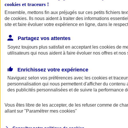
cookies et traceurs
!
Ensemble, mettons fin aux préjugés sur ces petits fichiers te
de
cookies
. Ils nous aident à traiter des informations essentie
site et faire évoluer votre expérience en ligne, dans le respect
Partagez vos attentes
Assurance Auto
Soyez toujours plus satisfait en acceptant les
Retour à la section précédente
cookies
de mes
utilisateurs qui nous aident à faire évoluer nos offres et nos 
Fermer le menu principal
Enrichissez votre expérience
Naviguez selon vos préférences avec les
cookies et traceur
personnalisation qui nous permettent d'afficher du contenu a
des publicités personnalisées et de suivre la performance
Vous êtes libre de les accepter, de les refuser comme de cha
Assurance auto
allant sur
"Paramétrer mes
cookies
"
Assurance jeune conducteur
Assurance forfait km
Assurance véhicule de collection
Assurance monospace