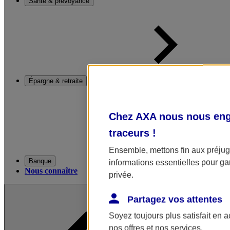
Santé & prévoyance
Épargne & retraite
Chez AXA nous nous enga
traceurs
!
Ensemble, mettons fin aux préjugé
Banque
informations essentielles pour gar
Nous connaître
privée.
Partagez vos attentes
Soyez toujours plus satisfait en 
nos offres et nos services.