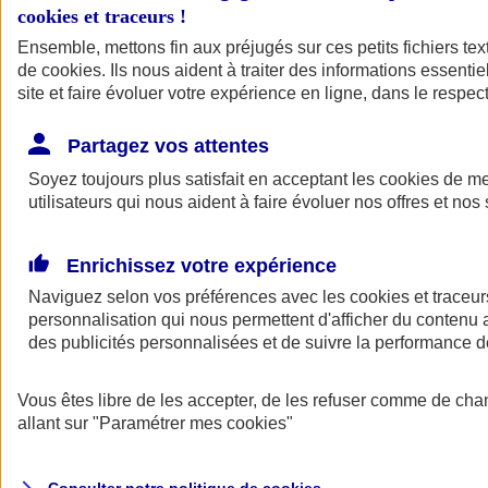
cookies et traceurs
!
Ensemble, mettons fin aux préjugés sur ces petits fichiers te
de
cookies
. Ils nous aident à traiter des informations essentie
site et faire évoluer votre expérience en ligne, dans le respect
Partagez vos attentes
Assurance Auto
Soyez toujours plus satisfait en acceptant les
Retour à la section précédente
cookies
de mes
utilisateurs qui nous aident à faire évoluer nos offres et nos 
Fermer le menu principal
Enrichissez votre expérience
Naviguez selon vos préférences avec les
cookies et traceur
personnalisation qui nous permettent d'afficher du contenu a
des publicités personnalisées et de suivre la performance
Vous êtes libre de les accepter, de les refuser comme de cha
Assurance auto
allant sur
"Paramétrer mes
cookies
"
Assurance jeune conducteur
Assurance forfait km
Assurance véhicule de collection
Assurance monospace