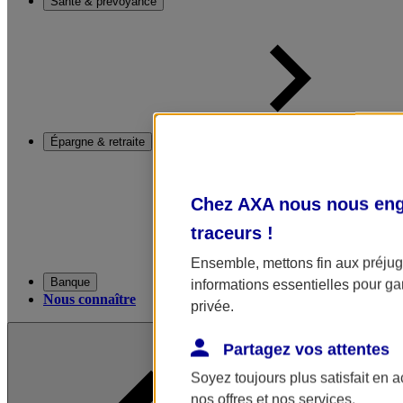
Santé & prévoyance
Épargne & retraite
Chez AXA nous nous enga
traceurs
!
Ensemble, mettons fin aux préjugé
Banque
informations essentielles pour gar
Nous connaître
privée.
Partagez vos attentes
Soyez toujours plus satisfait en 
nos offres et nos services.