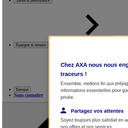
Santé & prévoyance
Épargne & retraite
Chez AXA nous nous enga
traceurs
!
Ensemble, mettons fin aux préjugé
Banque
informations essentielles pour gar
Nous connaître
privée.
Partagez vos attentes
Soyez toujours plus satisfait en 
nos offres et nos services.