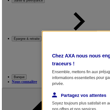
Santé & prévoyance
Épargne & retraite
Chez AXA nous nous enga
traceurs
!
Ensemble, mettons fin aux préjugé
Banque
informations essentielles pour gar
Nous connaître
privée.
Partagez vos attentes
Soyez toujours plus satisfait en 
nos offres et nos services.