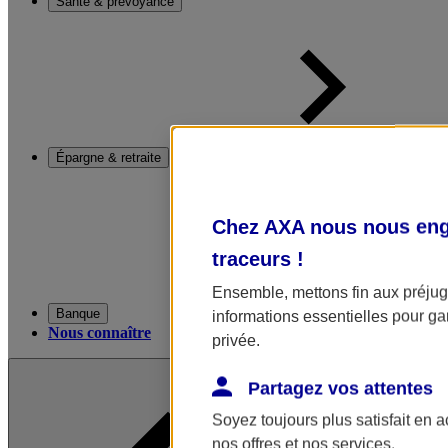
Santé & prévoyance
Épargne & retraite
Chez AXA nous nous enga
traceurs
!
Ensemble, mettons fin aux préjugé
Banque
informations essentielles pour gar
Nous connaître
privée.
Partagez vos attentes
Soyez toujours plus satisfait en 
nos offres et nos services.