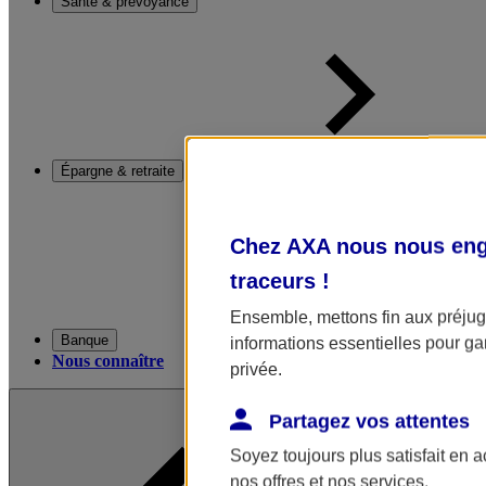
Santé & prévoyance
Épargne & retraite
Chez AXA nous nous enga
traceurs
!
Ensemble, mettons fin aux préjugé
Banque
informations essentielles pour gar
Nous connaître
privée.
Partagez vos attentes
Soyez toujours plus satisfait en 
nos offres et nos services.