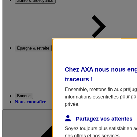
Santé & prévoyance
Épargne & retraite
Chez AXA nous nous enga
traceurs
!
Ensemble, mettons fin aux préjugé
Banque
informations essentielles pour gar
Nous connaître
privée.
Partagez vos attentes
Soyez toujours plus satisfait en 
nos offres et nos services.