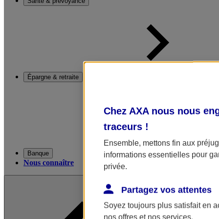
Santé & prévoyance
Épargne & retraite
Chez AXA nous nous enga
traceurs
!
Ensemble, mettons fin aux préjugé
Banque
informations essentielles pour gar
Nous connaître
privée.
Partagez vos attentes
Soyez toujours plus satisfait en 
nos offres et nos services.