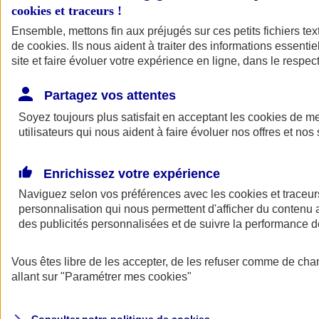
cookies et traceurs
!
Ensemble, mettons fin aux préjugés sur ces petits fichiers te
de
cookies
. Ils nous aident à traiter des informations essentie
site et faire évoluer votre expérience en ligne, dans le respect
Partagez vos attentes
Assurance Auto
Soyez toujours plus satisfait en acceptant les
Retour à la section précédente
cookies
de mes
utilisateurs qui nous aident à faire évoluer nos offres et nos 
Fermer le menu principal
Enrichissez votre expérience
Naviguez selon vos préférences avec les
cookies et traceur
personnalisation qui nous permettent d'afficher du contenu a
des publicités personnalisées et de suivre la performance
Vous êtes libre de les accepter, de les refuser comme de cha
Assurance auto
allant sur
"Paramétrer mes
cookies
"
Assurance jeune conducteur
Assurance forfait km
Assurance véhicule de collection
Assurance monospace