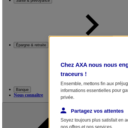
Santé & prévoyance
Épargne & retraite
Chez AXA nous nous enga
traceurs
!
Ensemble, mettons fin aux préjugé
Banque
informations essentielles pour gar
Nous connaître
privée.
Partagez vos attentes
Soyez toujours plus satisfait en 
nos offres et nos services.