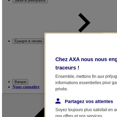
Santé & prévoyance
Épargne & retraite
Chez AXA nous nous enga
traceurs
!
Ensemble, mettons fin aux préjugé
Banque
informations essentielles pour gar
Nous connaître
privée.
Partagez vos attentes
Soyez toujours plus satisfait en 
nos offres et nos services.