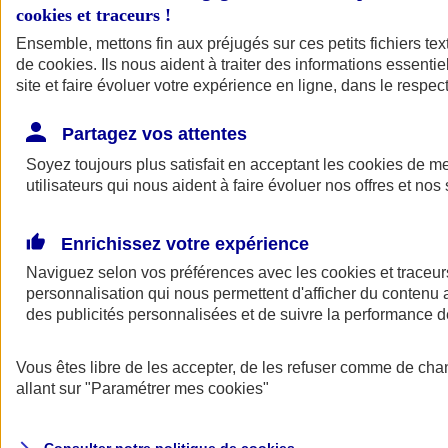
cookies et traceurs
!
Ensemble, mettons fin aux préjugés sur ces petits fichiers te
de
cookies
. Ils nous aident à traiter des informations essentie
site et faire évoluer votre expérience en ligne, dans le respect
Partagez vos attentes
Assurance Auto
Soyez toujours plus satisfait en acceptant les
Retour à la section précédente
cookies
de mes
utilisateurs qui nous aident à faire évoluer nos offres et nos 
Fermer le menu principal
Enrichissez votre expérience
Naviguez selon vos préférences avec les
cookies et traceur
personnalisation qui nous permettent d'afficher du contenu a
des publicités personnalisées et de suivre la performance
Vous êtes libre de les accepter, de les refuser comme de cha
Assurance auto
allant sur
"Paramétrer mes
cookies
"
Assurance jeune conducteur
Assurance forfait km
Assurance véhicule de collection
Assurance monospace