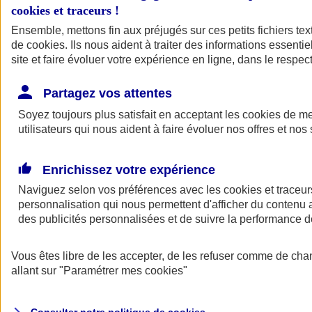
cookies et traceurs
!
Ensemble, mettons fin aux préjugés sur ces petits fichiers te
de
cookies
. Ils nous aident à traiter des informations essentie
site et faire évoluer votre expérience en ligne, dans le respect
Partagez vos attentes
Assurance Auto
Soyez toujours plus satisfait en acceptant les
Retour à la section précédente
cookies
de mes
utilisateurs qui nous aident à faire évoluer nos offres et nos 
Fermer le menu principal
Enrichissez votre expérience
Naviguez selon vos préférences avec les
cookies et traceur
personnalisation qui nous permettent d'afficher du contenu a
des publicités personnalisées et de suivre la performance
Vous êtes libre de les accepter, de les refuser comme de cha
Assurance auto
allant sur
"Paramétrer mes
cookies
"
Assurance jeune conducteur
Assurance forfait km
Assurance véhicule de collection
Assurance monospace