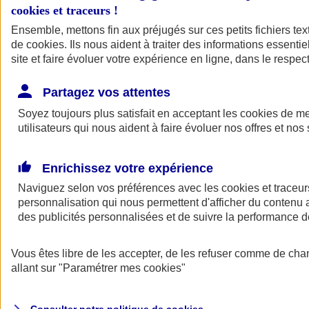
cookies et traceurs
!
Ensemble, mettons fin aux préjugés sur ces petits fichiers te
de
cookies
. Ils nous aident à traiter des informations essentie
site et faire évoluer votre expérience en ligne, dans le respect
Partagez vos attentes
Assurance Auto
Soyez toujours plus satisfait en acceptant les
Retour à la section précédente
cookies
de mes
utilisateurs qui nous aident à faire évoluer nos offres et nos 
Fermer le menu principal
Enrichissez votre expérience
Naviguez selon vos préférences avec les
cookies et traceur
personnalisation qui nous permettent d'afficher du contenu a
des publicités personnalisées et de suivre la performance
Vous êtes libre de les accepter, de les refuser comme de cha
Assurance auto
allant sur
"Paramétrer mes
cookies
"
Assurance jeune conducteur
Assurance forfait km
Assurance véhicule de collection
Assurance monospace