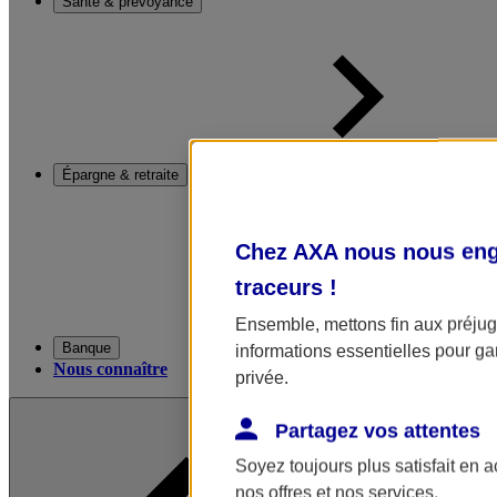
Santé & prévoyance
Épargne & retraite
Chez AXA nous nous enga
traceurs
!
Ensemble, mettons fin aux préjugé
Banque
informations essentielles pour gar
Nous connaître
privée.
Partagez vos attentes
Soyez toujours plus satisfait en 
nos offres et nos services.