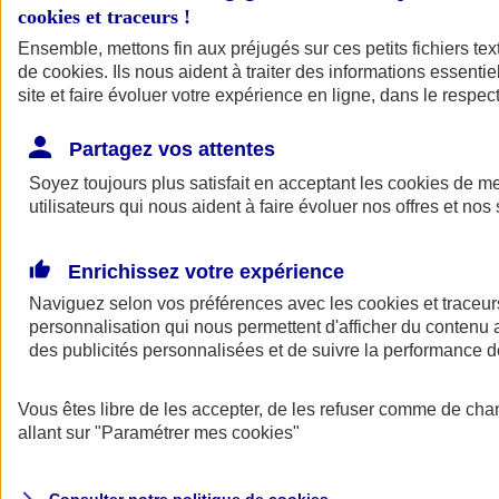
cookies et traceurs
!
Ensemble, mettons fin aux préjugés sur ces petits fichiers te
de
cookies
. Ils nous aident à traiter des informations essentie
site et faire évoluer votre expérience en ligne, dans le respect
Partagez vos attentes
Assurance Auto
Soyez toujours plus satisfait en acceptant les
Retour à la section précédente
cookies
de mes
utilisateurs qui nous aident à faire évoluer nos offres et nos 
Fermer le menu principal
Enrichissez votre expérience
Naviguez selon vos préférences avec les
cookies et traceur
personnalisation qui nous permettent d'afficher du contenu a
des publicités personnalisées et de suivre la performance
Vous êtes libre de les accepter, de les refuser comme de cha
Assurance auto
allant sur
"Paramétrer mes
cookies
"
Assurance jeune conducteur
Assurance forfait km
Assurance véhicule de collection
Assurance monospace