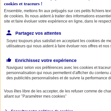
cookies et traceurs
!
Ensemble, mettons fin aux préjugés sur ces petits fichiers te
de
cookies
. Ils nous aident à traiter des informations essentie
site et faire évoluer votre expérience en ligne, dans le respect
Partagez vos attentes
Assurance Auto
Soyez toujours plus satisfait en acceptant les
Retour à la section précédente
cookies
de mes
utilisateurs qui nous aident à faire évoluer nos offres et nos 
Fermer le menu principal
Enrichissez votre expérience
Naviguez selon vos préférences avec les
cookies et traceur
personnalisation qui nous permettent d'afficher du contenu a
des publicités personnalisées et de suivre la performance
Vous êtes libre de les accepter, de les refuser comme de cha
Assurance auto
allant sur
"Paramétrer mes
cookies
"
Assurance jeune conducteur
Assurance forfait km
Assurance véhicule de collection
Assurance monospace