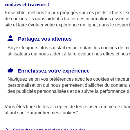
cookies et traceurs
!
Ensemble, mettons fin aux préjugés sur ces petits fichiers te
de
cookies
. Ils nous aident à traiter des informations essentie
site et faire évoluer votre expérience en ligne, dans le respect
Partagez vos attentes
Assurance Auto
Soyez toujours plus satisfait en acceptant les
Retour à la section précédente
cookies
de mes
utilisateurs qui nous aident à faire évoluer nos offres et nos 
Fermer le menu principal
Enrichissez votre expérience
Naviguez selon vos préférences avec les
cookies et traceur
personnalisation qui nous permettent d'afficher du contenu a
des publicités personnalisées et de suivre la performance
Vous êtes libre de les accepter, de les refuser comme de cha
Assurance auto
allant sur
"Paramétrer mes
cookies
"
Assurance jeune conducteur
Assurance forfait km
Assurance véhicule de collection
Assurance monospace