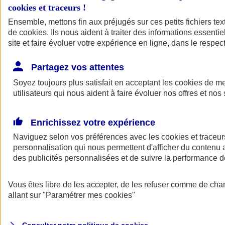
cookies et traceurs
!
Ensemble, mettons fin aux préjugés sur ces petits fichiers te
de
cookies
. Ils nous aident à traiter des informations essentie
site et faire évoluer votre expérience en ligne, dans le respect
Partagez vos attentes
Assurance Auto
Soyez toujours plus satisfait en acceptant les
Retour à la section précédente
cookies
de mes
utilisateurs qui nous aident à faire évoluer nos offres et nos 
Fermer le menu principal
Enrichissez votre expérience
Naviguez selon vos préférences avec les
cookies et traceur
personnalisation qui nous permettent d'afficher du contenu a
des publicités personnalisées et de suivre la performance
Vous êtes libre de les accepter, de les refuser comme de cha
Assurance auto
allant sur
"Paramétrer mes
cookies
"
Assurance jeune conducteur
Assurance forfait km
Assurance véhicule de collection
Assurance monospace