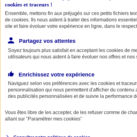
cookies et traceurs
!
Ensemble, mettons fin aux préjugés sur ces petits fichiers te
de
cookies
. Ils nous aident à traiter des informations essentie
site et faire évoluer votre expérience en ligne, dans le respect
Partagez vos attentes
Assurance Auto
Soyez toujours plus satisfait en acceptant les
Retour à la section précédente
cookies
de mes
utilisateurs qui nous aident à faire évoluer nos offres et nos 
Fermer le menu principal
Enrichissez votre expérience
Naviguez selon vos préférences avec les
cookies et traceur
personnalisation qui nous permettent d'afficher du contenu a
des publicités personnalisées et de suivre la performance
Vous êtes libre de les accepter, de les refuser comme de cha
Assurance auto
allant sur
"Paramétrer mes
cookies
"
Assurance jeune conducteur
Assurance forfait km
Assurance véhicule de collection
Assurance monospace