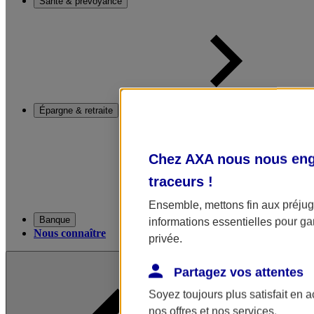
Santé & prévoyance
Épargne & retraite
Chez AXA nous nous enga
traceurs
!
Ensemble, mettons fin aux préjugé
Banque
informations essentielles pour gar
Nous connaître
privée.
Partagez vos attentes
Soyez toujours plus satisfait en 
nos offres et nos services.