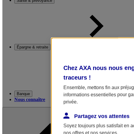
Santé & prévoyance
Épargne & retraite
Chez AXA nous nous enga
traceurs
!
Ensemble, mettons fin aux préjugé
Banque
informations essentielles pour gar
Nous connaître
privée.
Partagez vos attentes
Soyez toujours plus satisfait en 
nos offres et nos services.