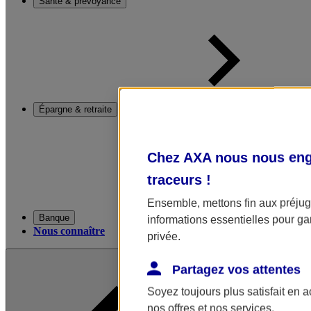
Santé & prévoyance
Épargne & retraite
Chez AXA nous nous enga
traceurs
!
Ensemble, mettons fin aux préjugé
Banque
informations essentielles pour gar
Nous connaître
privée.
Partagez vos attentes
Soyez toujours plus satisfait en 
nos offres et nos services.